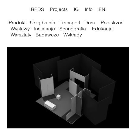
RPDS
Projects
IG
Info
EN
Produkt
Urządzenia
Transport
Dom
Przestrzeń
Wystawy
Instalacje
Scenografia
Edukacja
Warsztaty
Badawcze
Wykłady